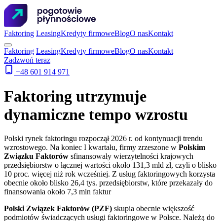
Faktoring
Leasing
Kredyty firmowe
Blog
O nas
Kontakt
Faktoring
Leasing
Kredyty firmowe
Blog
O nas
Kontakt
Zadzwoń teraz
+48 601 914 971
Faktoring utrzymuje
dynamiczne tempo wzrostu
Polski rynek faktoringu rozpoczął 2026 r. od kontynuacji trendu
wzrostowego. Na koniec I kwartału, firmy zrzeszone w
Polskim
Związku Faktorów
sfinansowały wierzytelności krajowych
przedsiębiorstw o łącznej wartości około 131,3 mld zł, czyli o blisko
10 proc. więcej niż rok wcześniej. Z usług faktoringowych korzysta
obecnie około blisko 26,4 tys. przedsiębiorstw, które przekazały do
finansowania około 7,3 mln faktur
Polski Związek Faktorów (PZF)
skupia obecnie większość
podmiotów świadczących usługi faktoringowe w Polsce. Należą do