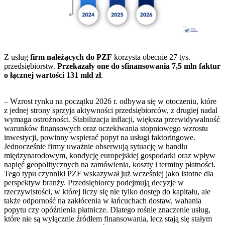
Z usług
firm należących do PZF
korzysta obecnie 27 tys.
przedsiębiorstw.
Przekazały one do sfinansowania 7,5 mln faktur
o łącznej wartości 131 mld zł
.
– Wzrost rynku na początku 2026 r. odbywa się w otoczeniu, które
z jednej strony sprzyja aktywności przedsiębiorców, z drugiej nadal
wymaga ostrożności. Stabilizacja inflacji, większa przewidywalność
warunków finansowych oraz oczekiwania stopniowego wzrostu
inwestycji, powinny wspierać popyt na usługi faktoringowe.
Jednocześnie firmy uważnie obserwują sytuację w handlu
międzynarodowym, kondycję europejskiej gospodarki oraz wpływ
napięć geopolitycznych na zamówienia, koszty i terminy płatności.
Tego typu czynniki PZF wskazywał już wcześniej jako istotne dla
perspektyw branży. Przedsiębiorcy podejmują decyzje w
rzeczywistości, w której liczy się nie tylko dostęp do kapitału, ale
także odporność na zakłócenia w łańcuchach dostaw, wahania
popytu czy opóźnienia płatnicze. Dlatego rośnie znaczenie usług,
które nie są wyłącznie źródłem finansowania, lecz stają się stałym