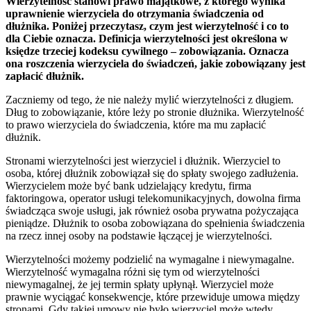
Wierzytelność stanowi prawo majątkowe, z którego wynika
uprawnienie wierzyciela do otrzymania świadczenia od
dłużnika. Poniżej przeczytasz, czym jest wierzytelność i co to
dla Ciebie oznacza. Definicja wierzytelności jest określona w
księdze trzeciej kodeksu cywilnego – zobowiązania. Oznacza
ona roszczenia wierzyciela do świadczeń, jakie zobowiązany jest
zapłacić dłużnik.
Zaczniemy od tego, że nie należy mylić wierzytelności z długiem.
Dług to zobowiązanie, które leży po stronie dłużnika. Wierzytelność
to prawo wierzyciela do świadczenia, które ma mu zapłacić
dłużnik.
Stronami wierzytelności jest wierzyciel i dłużnik. Wierzyciel to
osoba, której dłużnik zobowiązał się do spłaty swojego zadłużenia.
Wierzycielem może być bank udzielający kredytu, firma
faktoringowa, operator usługi telekomunikacyjnych, dowolna firma
świadcząca swoje usługi, jak również osoba prywatna pożyczająca
pieniądze. Dłużnik to osoba zobowiązana do spełnienia świadczenia
na rzecz innej osoby na podstawie łączącej je wierzytelności.
Wierzytelności możemy podzielić na wymagalne i niewymagalne.
Wierzytelność wymagalna różni się tym od wierzytelności
niewymagalnej, że jej termin spłaty upłynął. Wierzyciel może
prawnie wyciągać konsekwencje, które przewiduje umowa między
stronami. Gdy takiej umowy nie było wierzyciel może wtedy