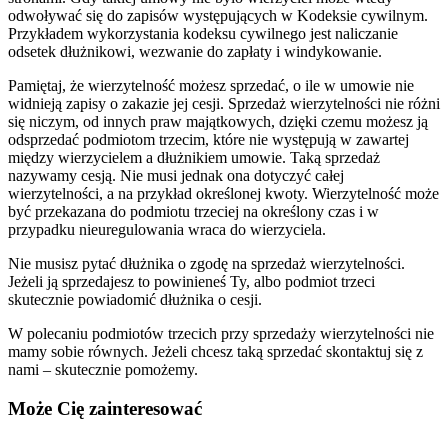
odwoływać się do zapisów występujących w Kodeksie cywilnym.
Przykładem wykorzystania kodeksu cywilnego jest naliczanie
odsetek dłużnikowi, wezwanie do zapłaty i windykowanie.
Pamiętaj, że wierzytelność możesz sprzedać, o ile w umowie nie
widnieją zapisy o zakazie jej cesji. Sprzedaż wierzytelności nie różni
się niczym, od innych praw majątkowych, dzięki czemu możesz ją
odsprzedać podmiotom trzecim, które nie występują w zawartej
między wierzycielem a dłużnikiem umowie. Taką sprzedaż
nazywamy cesją. Nie musi jednak ona dotyczyć całej
wierzytelności, a na przykład określonej kwoty. Wierzytelność może
być przekazana do podmiotu trzeciej na określony czas i w
przypadku nieuregulowania wraca do wierzyciela.
Nie musisz pytać dłużnika o zgodę na sprzedaż wierzytelności.
Jeżeli ją sprzedajesz to powinieneś Ty, albo podmiot trzeci
skutecznie powiadomić dłużnika o cesji.
W polecaniu podmiotów trzecich przy sprzedaży wierzytelności nie
mamy sobie równych. Jeżeli chcesz taką sprzedać skontaktuj się z
nami – skutecznie pomożemy.
Może Cię zainteresować